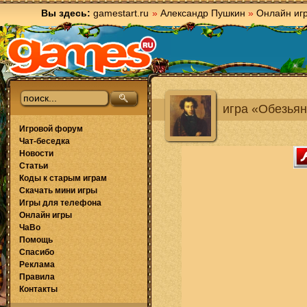
Вы здесь:
gamestart.ru
»
Александр Пушкин
»
Онлайн иг
игра «Обезьян
Игровой форум
Чат-беседка
Новости
Статьи
Коды к старым играм
Скачать мини игры
Игры для телефона
Онлайн игры
ЧаВо
Помощь
Спасибо
Реклама
Правила
Контакты