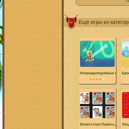
Р
Ещё игры из катего
Неправдоподобные прыжки 
Бро
Флинтстоун Память дуэтов
Раз