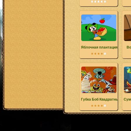
Яблочная плантация Микки
Во
Губка Боб Квадратные Шта
Сум