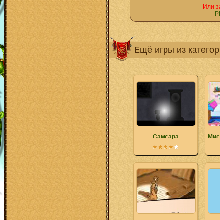
Или з
Р
Ещё игры из катего
Самсара
Мис