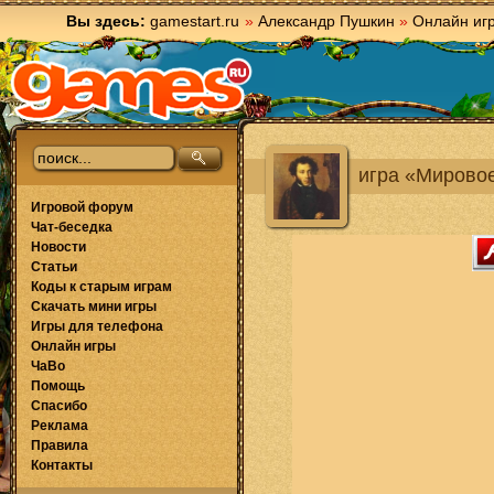
Вы здесь:
gamestart.ru
»
Александр Пушкин
»
Онлайн иг
игра «Мировое
Игровой форум
Чат-беседка
Новости
Статьи
Коды к старым играм
Скачать мини игры
Игры для телефона
Онлайн игры
ЧаВо
Помощь
Спасибо
Реклама
Правила
Контакты