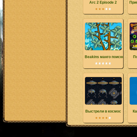
Arc 2 Episode 2
При
Beakins манго поиске
П
Выстрели в космос
Ка