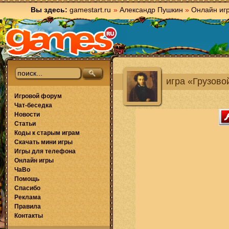
Вы здесь:
gamestart.ru
»
Александр Пушкин
»
Онлайн иг
игра «Грузово
Игровой форум
Чат-беседка
Новости
Статьи
Коды к старым играм
Скачать мини игры
Игры для телефона
Онлайн игры
ЧаВо
Помощь
Спасибо
Реклама
Правила
Контакты