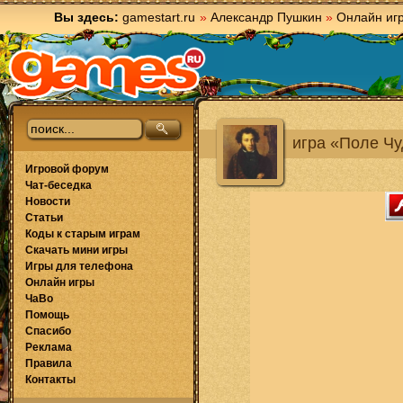
Вы здесь:
gamestart.ru
»
Александр Пушкин
»
Онлайн иг
игра «Поле Чу
Игровой форум
Чат-беседка
Новости
Статьи
Коды к старым играм
Скачать мини игры
Игры для телефона
Онлайн игры
ЧаВо
Помощь
Спасибо
Реклама
Правила
Контакты