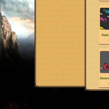
Коро
Оконч