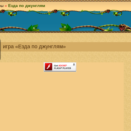
ры
»
Езда по джунглям
игра «Езда по джунглям»