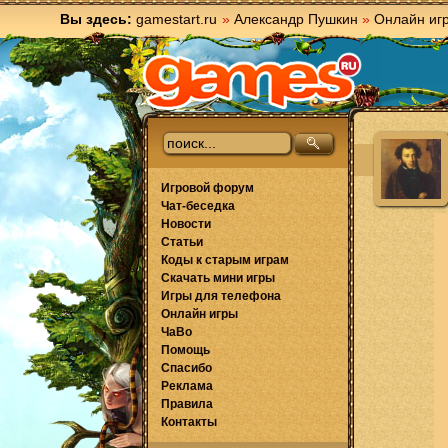
Вы здесь:
gamestart.ru
»
Александр Пушкин
»
Онлайн иг
Игровой форум
Чат-беседка
Новости
Статьи
Коды к старым играм
Скачать мини игры
Игры для телефона
Онлайн игры
ЧаВо
Помощь
Спасибо
Реклама
Правила
Контакты