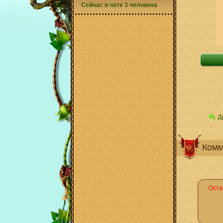
Сейчас в чате 3 человека
Д
Комм
Оста