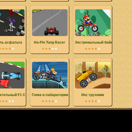
ль асфальта
Ho-Pin Tung Racer
Экстремальный байк Марио
ательный F1 Championship
Гонка в лабаратории
Икс грузовик