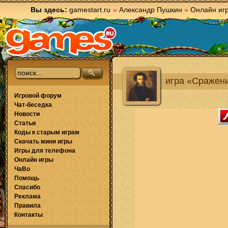
Вы здесь:
gamestart.ru
»
Александр Пушкин
»
Онлайн иг
игра «Сражен
Игровой форум
Чат-беседка
Новости
Статьи
Коды к старым играм
Скачать мини игры
Игры для телефона
Онлайн игры
ЧаВо
Помощь
Спасибо
Реклама
Правила
Контакты