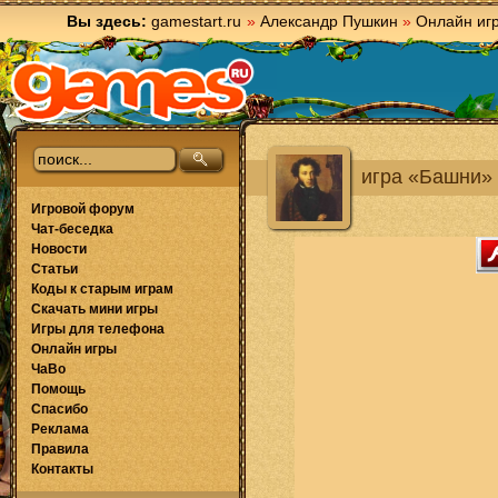
Вы здесь:
gamestart.ru
»
Александр Пушкин
»
Онлайн иг
игра «Башни»
Игровой форум
Чат-беседка
Новости
Статьи
Коды к старым играм
Скачать мини игры
Игры для телефона
Онлайн игры
ЧаВо
Помощь
Спасибо
Реклама
Правила
Контакты