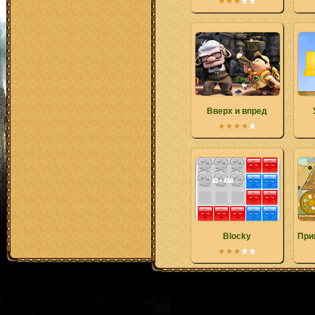
Вверх и впред
Blocky
При