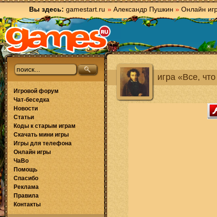
Вы здесь:
gamestart.ru
»
Александр Пушкин
»
Онлайн иг
игра «Все, что
Игровой форум
Чат-беседка
Новости
Статьи
Коды к старым играм
Скачать мини игры
Игры для телефона
Онлайн игры
ЧаВо
Помощь
Спасибо
Реклама
Правила
Контакты