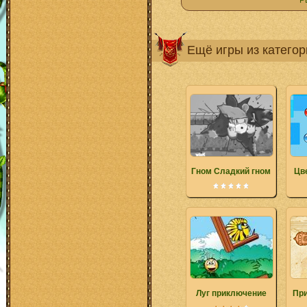
Р
Ещё игры из катего
Гном Сладкий гном
Цв
Луг приключение
При