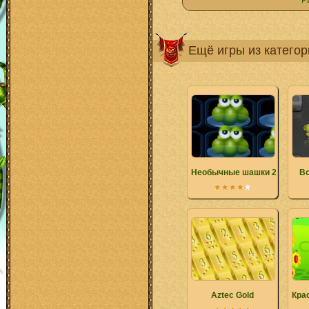
Р
Ещё игры из катего
Необычные шашки 2
Во
Aztec Gold
Кра