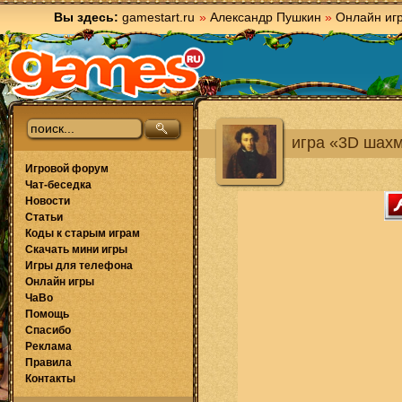
Вы здесь:
gamestart.ru
»
Александр Пушкин
»
Онлайн иг
игра «3D шах
Игровой форум
Чат-беседка
Новости
Статьи
Коды к старым играм
Скачать мини игры
Игры для телефона
Онлайн игры
ЧаВо
Помощь
Спасибо
Реклама
Правила
Контакты