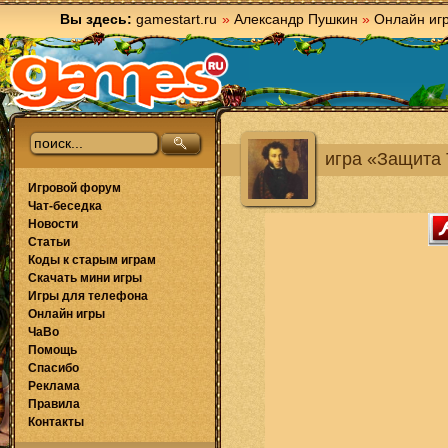
Вы здесь:
gamestart.ru
»
Александр Пушкин
»
Онлайн иг
игра «Защита
Игровой форум
Чат-беседка
Новости
Статьи
Коды к старым играм
Скачать мини игры
Игры для телефона
Онлайн игры
ЧаВо
Помощь
Спасибо
Реклама
Правила
Контакты