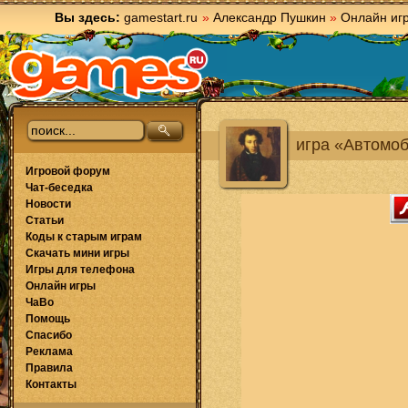
Вы здесь:
gamestart.ru
»
Александр Пушкин
»
Онлайн иг
игра «Автомо
Игровой форум
Чат-беседка
Новости
Статьи
Коды к старым играм
Скачать мини игры
Игры для телефона
Онлайн игры
ЧаВо
Помощь
Спасибо
Реклама
Правила
Контакты