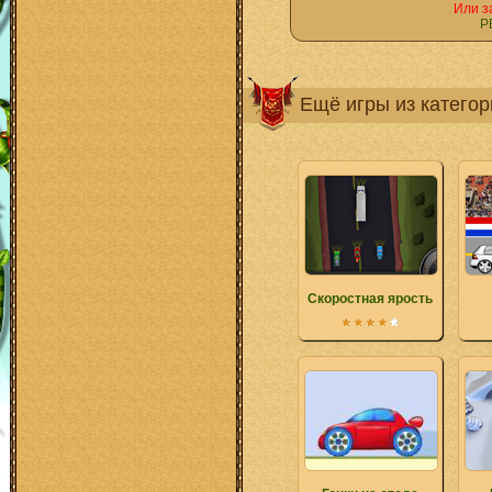
Или з
Р
Ещё игры из катего
Скоростная ярость