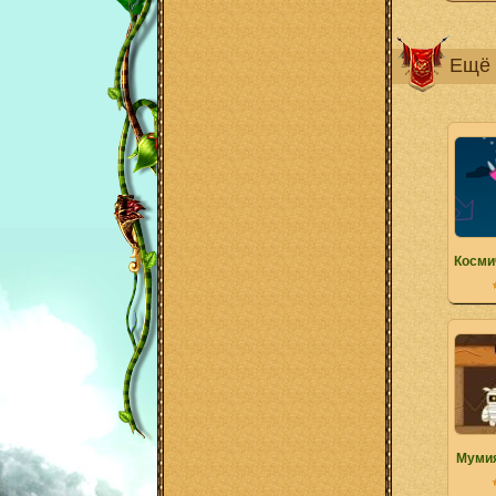
Ещё 
Косми
Муми