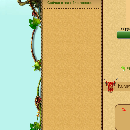
Сейчас в чате 3 человека
Загру
Д
Комм
Оста