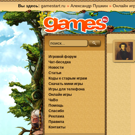
Вы здесь:
gamestart.ru
»
Александр Пушкин
»
Онлайн иг
Игровой форум
Чат-беседка
Новости
Статьи
Коды к старым играм
Скачать мини игры
Игры для телефона
Онлайн игры
ЧаВо
Помощь
Спасибо
Реклама
Правила
Контакты