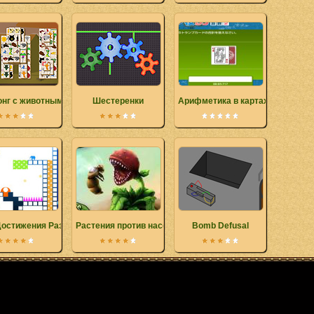
нг с животными
Шестеренки
Арифметика в картах
Достижения Разблокированы онлайн
Растения против насекомых
Bomb Defusal