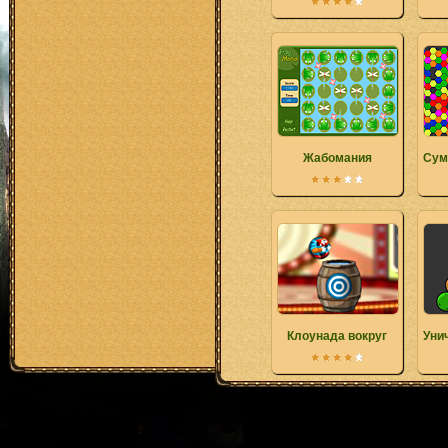
Жабомания
Сум
Клоунада вокруг
Уни