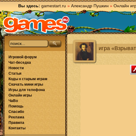
Вы здесь:
gamestart.ru
»
Александр Пушкин
»
Онлайн иг
игра «Взрыва
Игровой форум
Чат-беседка
Новости
Статьи
Коды к старым играм
Скачать мини игры
Игры для телефона
Онлайн игры
ЧаВо
Помощь
Спасибо
Реклама
Правила
Контакты