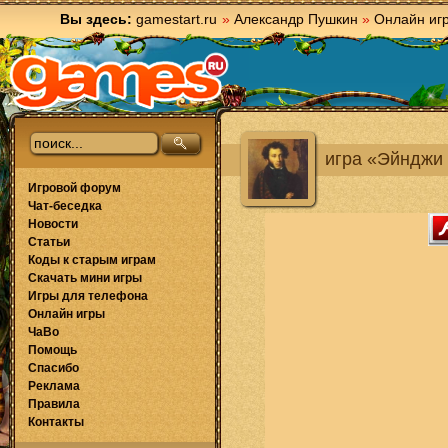
Вы здесь:
gamestart.ru
»
Александр Пушкин
»
Онлайн иг
игра «Эйнджи 
Игровой форум
Чат-беседка
Новости
Статьи
Коды к старым играм
Скачать мини игры
Игры для телефона
Онлайн игры
ЧаВо
Помощь
Спасибо
Реклама
Правила
Контакты