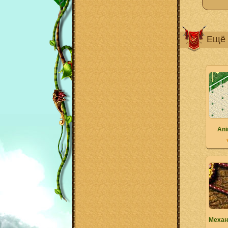
Ещё 
Ani
Механ