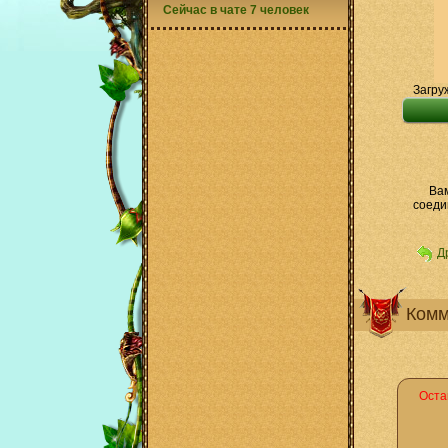
Сейчас в чате 7 человек
Загру
Вам
соеди
Д
Комм
Оста