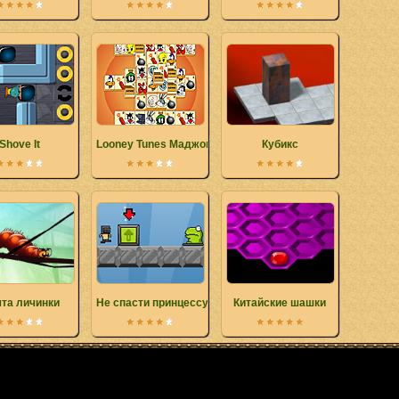
Shove It
Looney Tunes Маджонг
Кубикс
та личинки
Не спасти принцессу
Китайские шашки