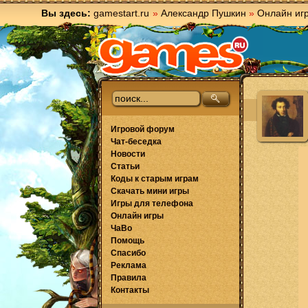
Вы здесь:
gamestart.ru
»
Александр Пушкин
»
Онлайн иг
Игровой форум
Чат-беседка
Новости
Статьи
Коды к старым играм
Скачать мини игры
Игры для телефона
Онлайн игры
ЧаВо
Помощь
Спасибо
Реклама
Правила
Контакты