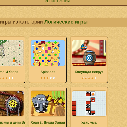
РЕГИСТРАЦИЯ
игры из категории
Логические игры
mal 4 Steps
Spinsect
Клоунада вокруг
измы и цепи Вращать
Храп 2: Дикий Запад
Удар ума