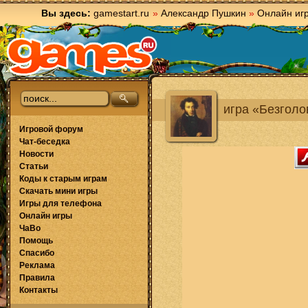
Вы здесь:
gamestart.ru
»
Александр Пушкин
»
Онлайн иг
игра «Безгол
Игровой форум
Чат-беседка
Новости
Статьи
Коды к старым играм
Скачать мини игры
Игры для телефона
Онлайн игры
ЧаВо
Помощь
Спасибо
Реклама
Правила
Контакты