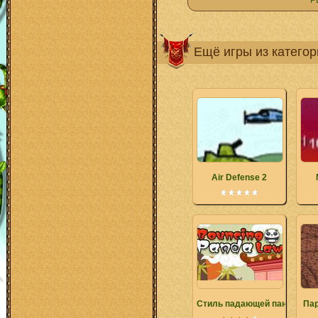
Р
Ещё игры из катего
Air Defense 2
Стиль падающей панды
Пар