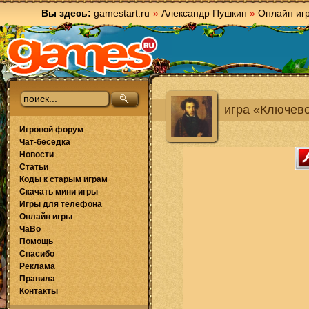
Вы здесь:
gamestart.ru
»
Александр Пушкин
»
Онлайн иг
игра «Ключев
Игровой форум
Чат-беседка
Новости
Статьи
Коды к старым играм
Скачать мини игры
Игры для телефона
Онлайн игры
ЧаВо
Помощь
Спасибо
Реклама
Правила
Контакты