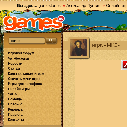
Вы здесь:
gamestart.ru
»
Александр Пушкин
»
Онлайн иг
игра «MK5»
Игровой форум
Чат-беседка
Новости
Статьи
Коды к старым играм
Скачать мини игры
Игры для телефона
Онлайн игры
ЧаВо
Помощь
Спасибо
Реклама
Правила
Контакты