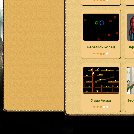
Берегись колец
Elep
Яйцо Чакки
Нео