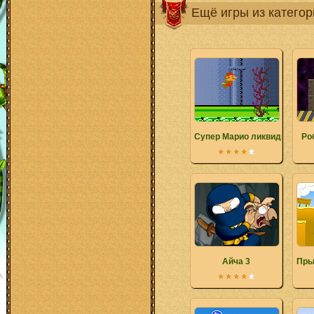
Ещё игры из катего
Супер Марио ликвидирует 
Ро
Айча 3
Пры