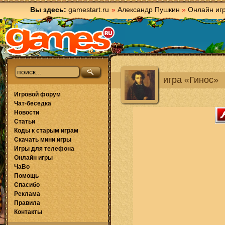
Вы здесь:
gamestart.ru
»
Александр Пушкин
»
Онлайн иг
игра «Гинос»
Игровой форум
Чат-беседка
Новости
Статьи
Коды к старым играм
Скачать мини игры
Игры для телефона
Онлайн игры
ЧаВо
Помощь
Спасибо
Реклама
Правила
Контакты