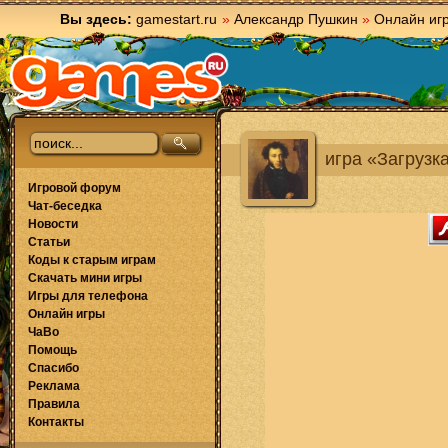
Вы здесь:
gamestart.ru
»
Александр Пушкин
»
Онлайн иг
игра «Загрузк
Игровой форум
Чат-беседка
Новости
Статьи
Коды к старым играм
Скачать мини игры
Игры для телефона
Онлайн игры
ЧаВо
Помощь
Спасибо
Реклама
Правила
Контакты