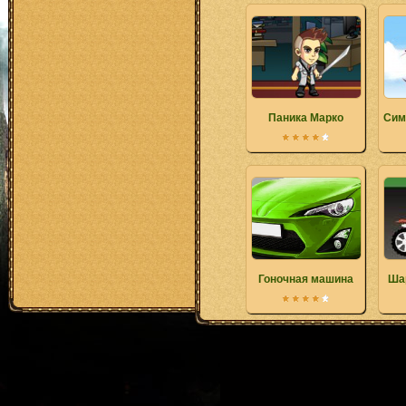
Паника Марко
Сим
Гоночная машина
Ша