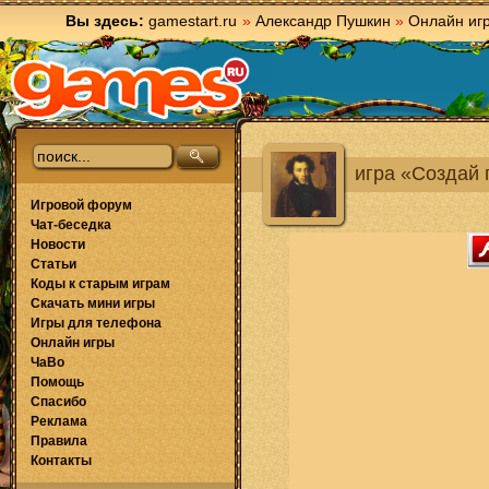
Вы здесь:
gamestart.ru
»
Александр Пушкин
»
Онлайн иг
игра «Создай 
Игровой форум
Чат-беседка
Новости
Статьи
Коды к старым играм
Скачать мини игры
Игры для телефона
Онлайн игры
ЧаВо
Помощь
Спасибо
Реклама
Правила
Контакты