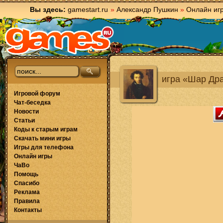
Вы здесь:
gamestart.ru
»
Александр Пушкин
»
Онлайн иг
игра «Шар Др
Игровой форум
Чат-беседка
Новости
Статьи
Коды к старым играм
Скачать мини игры
Игры для телефона
Онлайн игры
ЧаВо
Помощь
Спасибо
Реклама
Правила
Контакты