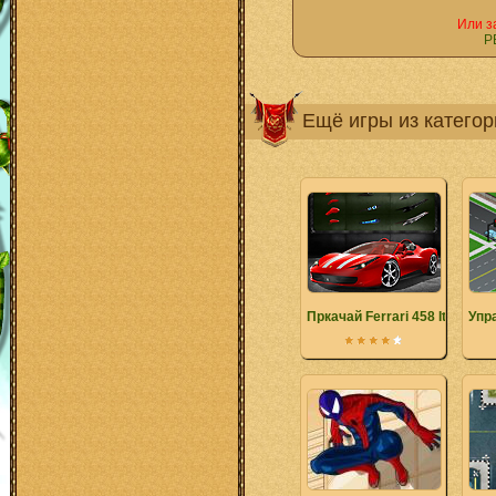
Или з
Р
Ещё игры из катего
Пркачай Ferrari 458 Italia
Упр