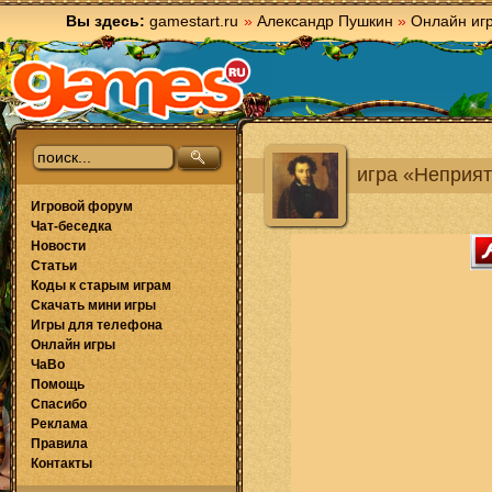
Вы здесь:
gamestart.ru
»
Александр Пушкин
»
Онлайн иг
игра «Неприя
Игровой форум
Чат-беседка
Новости
Статьи
Коды к старым играм
Скачать мини игры
Игры для телефона
Онлайн игры
ЧаВо
Помощь
Спасибо
Реклама
Правила
Контакты