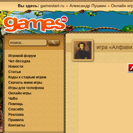
Вы здесь:
gamestart.ru
»
Александр Пушкин
»
Онлайн иг
игра «Алфавит
Игровой форум
Чат-беседка
Новости
Статьи
Коды к старым играм
Скачать мини игры
Игры для телефона
Онлайн игры
ЧаВо
Помощь
Спасибо
Реклама
Правила
Контакты