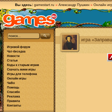
Вы здесь:
gamestart.ru
»
Александр Пушкин
»
Онлайн иг
игра «Заправ
Игровой форум
Чат-беседка
Новости
Статьи
Коды к старым играм
Скачать мини игры
Игры для телефона
Онлайн игры
ЧаВо
Помощь
Спасибо
Реклама
Правила
Контакты