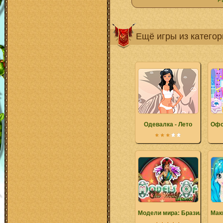
Р
Ещё игры из катего
Одевалка - Лето
Офо
Модели мира: Бразилия
Мак