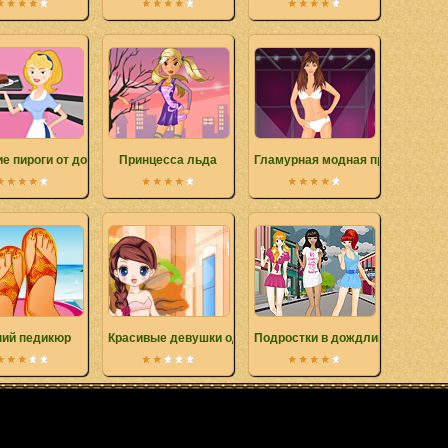
ие пироги от домового
Принцесса льда
Гламурная модная презентация
ний педикюр
Красивые девушки одеваются
Подростки в дождливый день