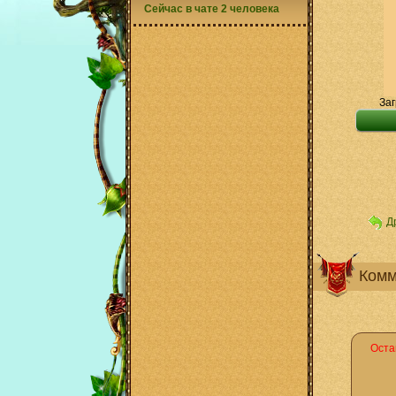
Сейчас в чате 2 человека
Заг
Д
Комм
Оста