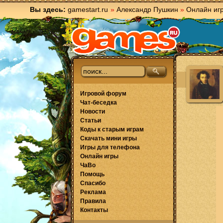
Вы здесь:
gamestart.ru
»
Александр Пушкин
»
Онлайн иг
Игровой форум
Чат-беседка
Новости
Статьи
Коды к старым играм
Скачать мини игры
Игры для телефона
Онлайн игры
ЧаВо
Помощь
Спасибо
Реклама
Правила
Контакты