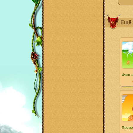
Ещё 
Фанта
Прево