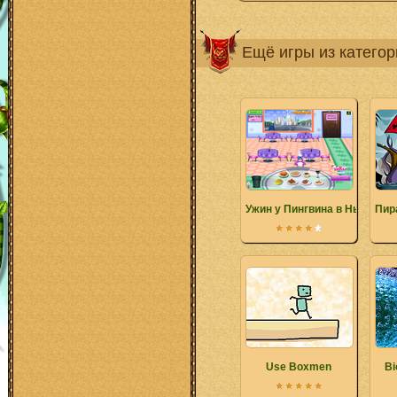
Ещё игры из катего
Ужин у Пингвина в Нью-Йор
Пир
Use Boxmen
Bi