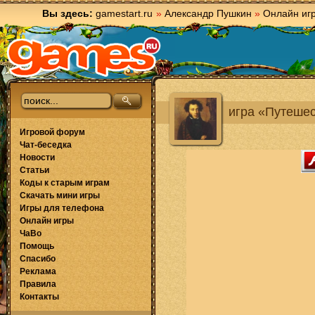
Вы здесь:
gamestart.ru
»
Александр Пушкин
»
Онлайн иг
игра «Путеше
Игровой форум
Чат-беседка
Новости
Статьи
Коды к старым играм
Скачать мини игры
Игры для телефона
Онлайн игры
ЧаВо
Помощь
Спасибо
Реклама
Правила
Контакты