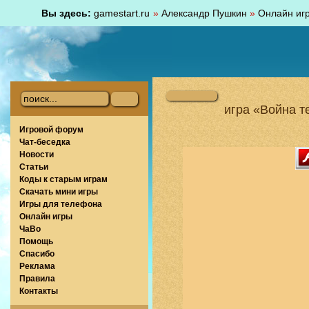
Вы здесь:
gamestart.ru
»
Александр Пушкин
»
Онлайн иг
игра «Война т
Игровой форум
Чат-беседка
Новости
Статьи
Коды к старым играм
Скачать мини игры
Игры для телефона
Онлайн игры
ЧаВо
Помощь
Спасибо
Реклама
Правила
Контакты