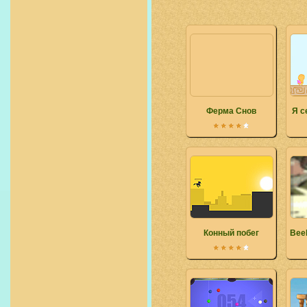
Ферма Снов
Я с
Конный побег
Bee