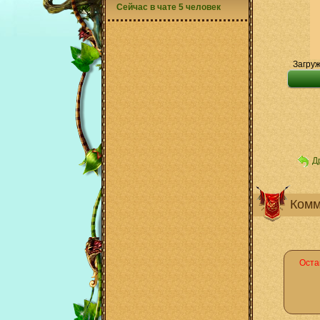
Сейчас в чате 5 человек
Загруж
Д
Комм
Оста