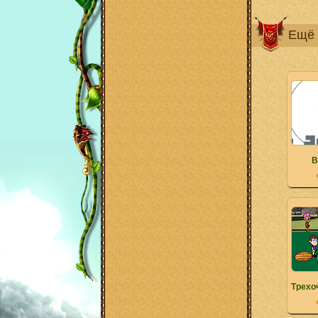
Ещё 
B
Трехо