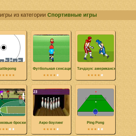
игры из категории
Спортивные игры
attlepong
Футбольная сенсация
Тачдаун: американский футбол
чковые броски
Акро боулинг
Ping Pong