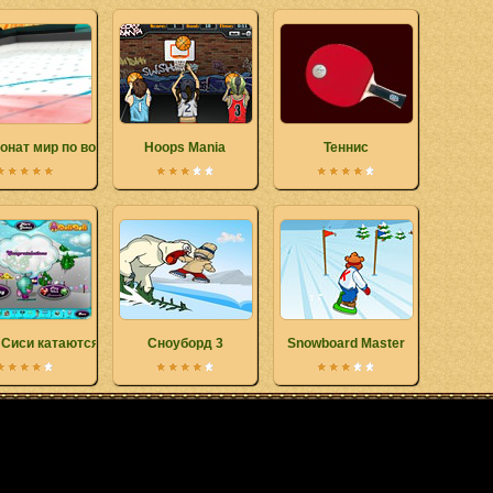
онат мир по воздушному хоккею
Hoops Mania
Теннис
и Сиси катаются на лыжах
Сноуборд 3
Snowboard Master