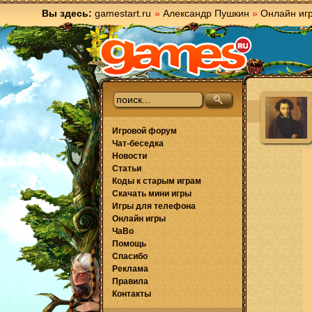
Вы здесь:
gamestart.ru
»
Александр Пушкин
»
Онлайн иг
Игровой форум
Чат-беседка
Новости
Статьи
Коды к старым играм
Скачать мини игры
Игры для телефона
Онлайн игры
ЧаВо
Помощь
Спасибо
Реклама
Правила
Контакты