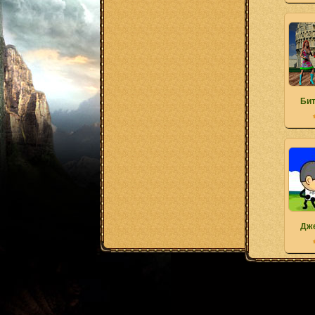
Бит
Дж