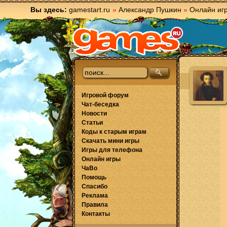
Вы здесь:
gamestart.ru
»
Александр Пушкин
»
Онлайн иг
Игровой форум
Чат-беседка
Новости
Статьи
Коды к старым играм
Скачать мини игры
Игры для телефона
Онлайн игры
ЧаВо
Помощь
Спасибо
Реклама
Правила
Контакты