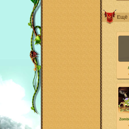
Ещё 
Zombi