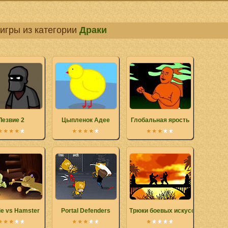
игры из категории
Драки
Лезвие 2
Цыпленок Адее
Глобальная ярость
e vs Hamster
Portal Defenders
Трюки боевых искусств