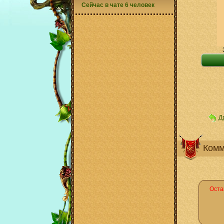
Сейчас в чате 6 человек
Д
Комм
Оста