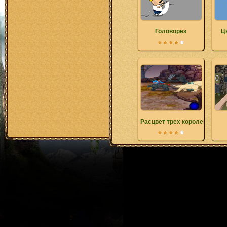
Головорез
Ц
Расцвет трех королевств