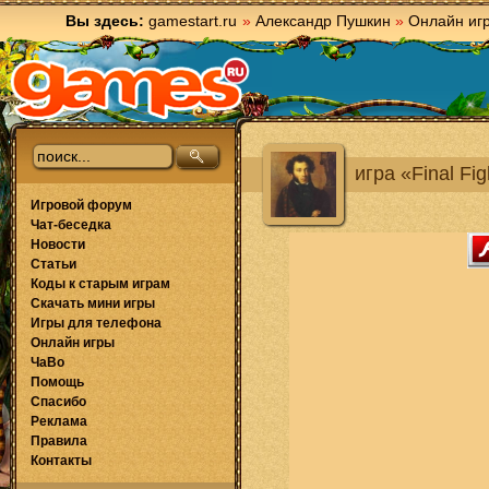
Вы здесь:
gamestart.ru
»
Александр Пушкин
»
Онлайн иг
игра «Final Fig
Игровой форум
Чат-беседка
Новости
Статьи
Коды к старым играм
Скачать мини игры
Игры для телефона
Онлайн игры
ЧаВо
Помощь
Спасибо
Реклама
Правила
Контакты