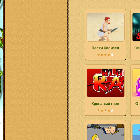
Пески Колизея
Ов
Кровавый гнев
От