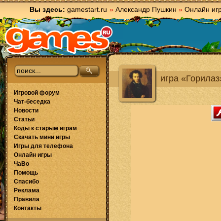
Вы здесь:
gamestart.ru
»
Александр Пушкин
»
Онлайн иг
игра «Горилаз
Игровой форум
Чат-беседка
Новости
Статьи
Коды к старым играм
Скачать мини игры
Игры для телефона
Онлайн игры
ЧаВо
Помощь
Спасибо
Реклама
Правила
Контакты