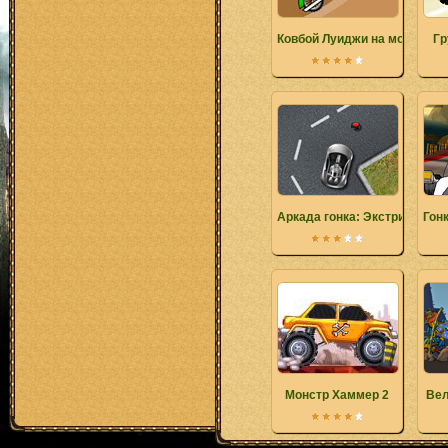
Ковбой Луиджи на мотоцикл
Гр
Аркада гонка: Экстрим
Гон
Монстр Хаммер 2
Вел