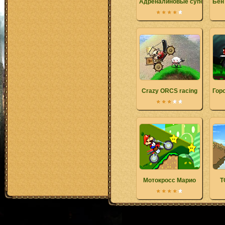
Адреналиновые суперкары
Бен
Crazy ORCS racing
Гор
Мотокросс Марио
T