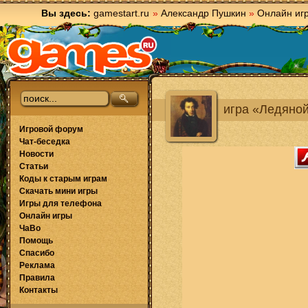
Вы здесь:
gamestart.ru
»
Александр Пушкин
»
Онлайн иг
игра «Ледяно
Игровой форум
Чат-беседка
Новости
Статьи
Коды к старым играм
Скачать мини игры
Игры для телефона
Онлайн игры
ЧаВо
Помощь
Спасибо
Реклама
Правила
Контакты