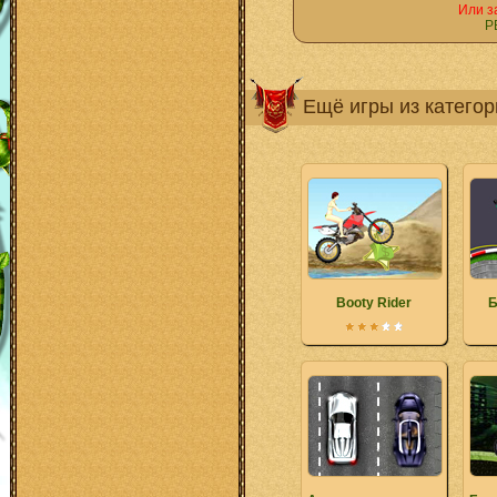
Или з
Р
Ещё игры из катего
Booty Rider
Б