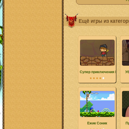
Р
Ещё игры из катего
Супер приключения Палс
У
Ежик Соник
П