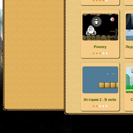
Poonsy
Лед
История 2 - В небе
С