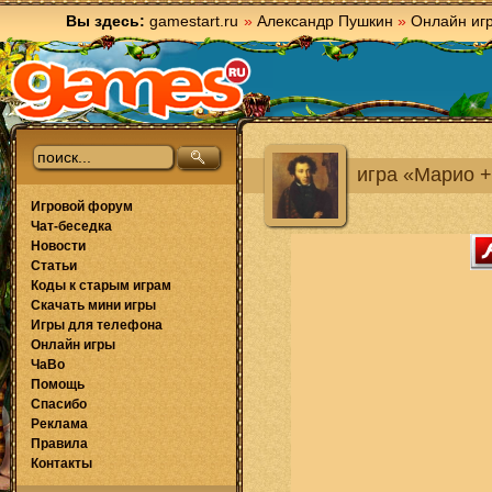
Вы здесь:
gamestart.ru
»
Александр Пушкин
»
Онлайн иг
игра «Марио +
Игровой форум
Чат-беседка
Новости
Статьи
Коды к старым играм
Скачать мини игры
Игры для телефона
Онлайн игры
ЧаВо
Помощь
Спасибо
Реклама
Правила
Контакты