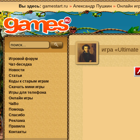
Вы здесь:
gamestart.ru
»
Александр Пушкин
»
Онлайн иг
игра «Ultimate
Игровой форум
Чат-беседка
Новости
Статьи
Коды к старым играм
Скачать мини игры
Игры для телефона
Онлайн игры
ЧаВо
Помощь
Спасибо
Реклама
Правила
Контакты