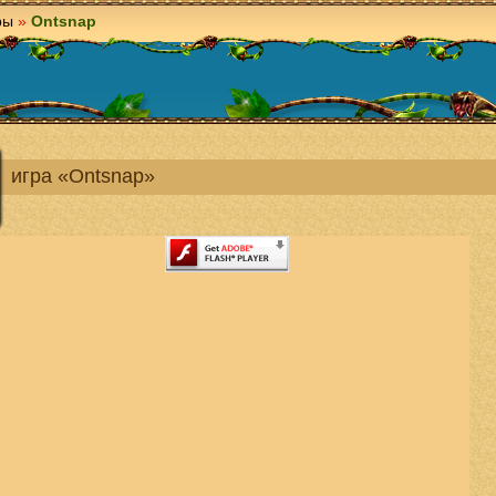
ры
»
Ontsnap
игра «Ontsnap»