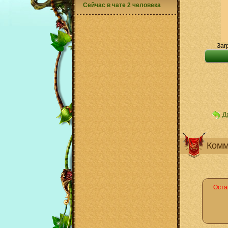
Сейчас в чате 2 человека
Заг
Д
Комм
Оста