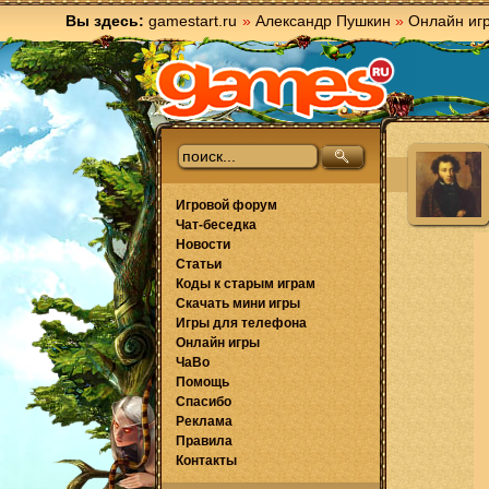
Вы здесь:
gamestart.ru
»
Александр Пушкин
»
Онлайн иг
Игровой форум
Чат-беседка
Новости
Статьи
Коды к старым играм
Скачать мини игры
Игры для телефона
Онлайн игры
ЧаВо
Помощь
Спасибо
Реклама
Правила
Контакты