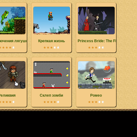
ючения лягушки
Крепкая жизнь
Princess Bride: The Fire Swamp
Реликвия
Склеп зомби
Ромео