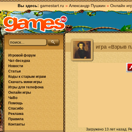
Вы здесь:
gamestart.ru
»
Александр Пушкин
»
Онлайн иг
игра «Взрыв 
Игровой форум
Чат-беседка
Новости
Статьи
Коды к старым играм
Скачать мини игры
Игры для телефона
Онлайн игры
ЧаВо
Помощь
Спасибо
Реклама
Правила
Контакты
Загружено 13 лет назад. Р