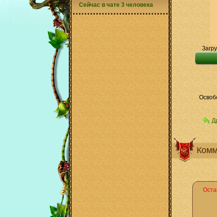
Сейчас в чате 3 человека
Загру
Освоб
Д
Комм
Оста