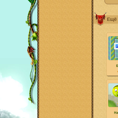
Ещё 
На