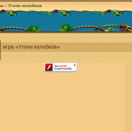
ры
»
Утопи колобков
игра «Утопи колобков»