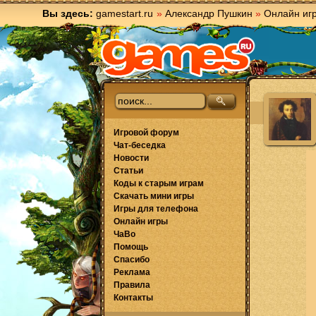
Вы здесь:
gamestart.ru
»
Александр Пушкин
»
Онлайн иг
Игровой форум
Чат-беседка
Новости
Статьи
Коды к старым играм
Скачать мини игры
Игры для телефона
Онлайн игры
ЧаВо
Помощь
Спасибо
Реклама
Правила
Контакты