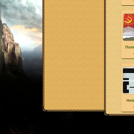
Пол
Неп