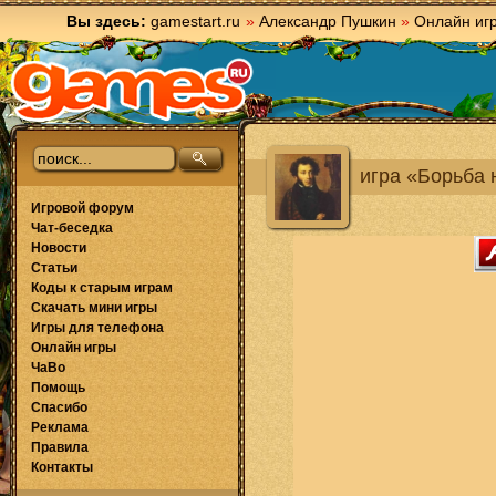
Вы здесь:
gamestart.ru
»
Александр Пушкин
»
Онлайн иг
игра «Борьба 
Игровой форум
Чат-беседка
Новости
Статьи
Коды к старым играм
Скачать мини игры
Игры для телефона
Онлайн игры
ЧаВо
Помощь
Спасибо
Реклама
Правила
Контакты