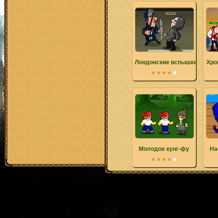
Лондонские вспышки
Хро
Молодое кунг-фу
На