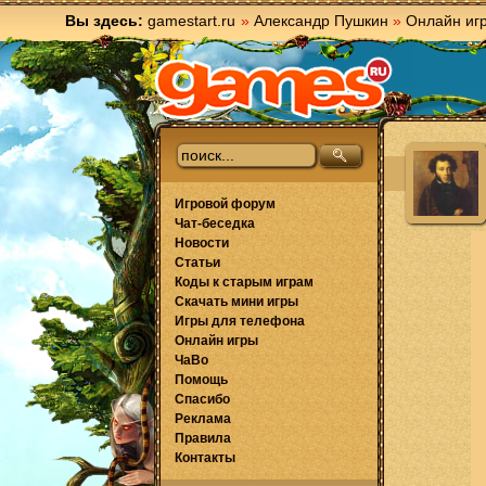
Вы здесь:
gamestart.ru
»
Александр Пушкин
»
Онлайн иг
Игровой форум
Чат-беседка
Новости
Статьи
Коды к старым играм
Скачать мини игры
Игры для телефона
Онлайн игры
ЧаВо
Помощь
Спасибо
Реклама
Правила
Контакты