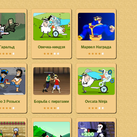
Гаральд
Овечка-ниндзя
Марвел Награда
о 3 Розыск
Борьба с пиратами
Ovcata Ninja