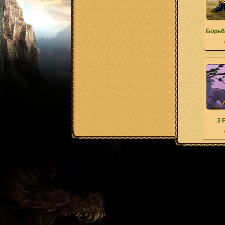
Борьб
3 F