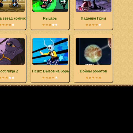
а звезд комиксов
Рыцарь
Падение Грим
oot Ninja 2
Псих: Вызов на борьбу
Войны роботов