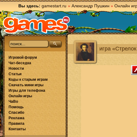
Вы здесь:
gamestart.ru
»
Александр Пушкин
»
Онлайн иг
игра «Стрелок
Игровой форум
Чат-беседка
Новости
Статьи
Коды к старым играм
Скачать мини игры
Игры для телефона
Онлайн игры
ЧаВо
Помощь
Спасибо
Реклама
Правила
Контакты