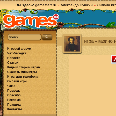
Вы здесь:
gamestart.ru
»
Александр Пушкин
»
Онлайн иг
игра «Казино 
Игровой форум
Чат-беседка
Новости
Статьи
Коды к старым играм
Скачать мини игры
Игры для телефона
Онлайн игры
ЧаВо
Помощь
Спасибо
Реклама
Правила
Контакты