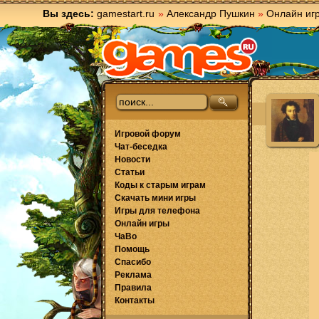
Вы здесь:
gamestart.ru
»
Александр Пушкин
»
Онлайн иг
Игровой форум
Чат-беседка
Новости
Статьи
Коды к старым играм
Скачать мини игры
Игры для телефона
Онлайн игры
ЧаВо
Помощь
Спасибо
Реклама
Правила
Контакты