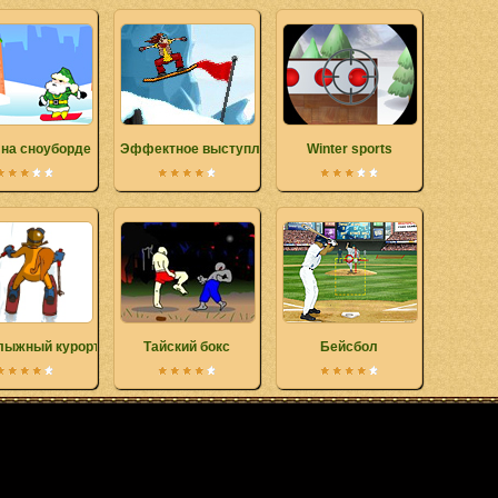
 на сноуборде
Эффектное выступление 2
Winter sports
лыжный курорт в Альпах
Тайский бокс
Бейсбол