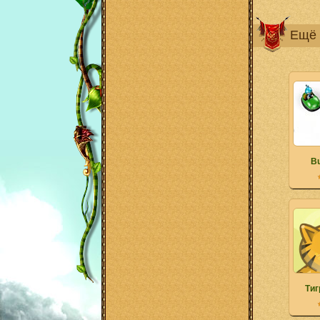
Ещё 
Bu
Тиг