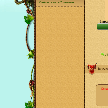
Сейчас в чате 7 человек
Загру
Д
Комм
Оста