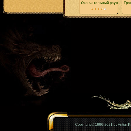
Окончательный раунд
Тра
Copyright © 1996-2021 by Anton 