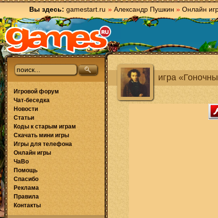
Вы здесь:
gamestart.ru
»
Александр Пушкин
»
Онлайн иг
игра «Гоночн
Игровой форум
Чат-беседка
Новости
Статьи
Коды к старым играм
Скачать мини игры
Игры для телефона
Онлайн игры
ЧаВо
Помощь
Спасибо
Реклама
Правила
Контакты