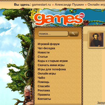
Вы здесь:
gamestart.ru
»
Александр Пушкин
»
Онлайн иг
Игровой форум
Чат-беседка
Новости
Статьи
Коды к старым играм
Скачать мини игры
Игры для телефона
Онлайн игры
ЧаВо
Помощь
Спасибо
Реклама
Правила
Контакты
Загру