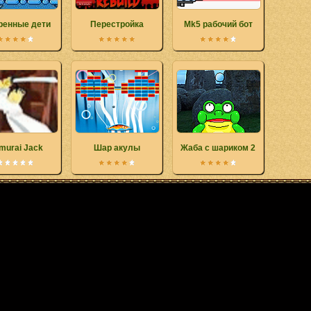
ренные дети
Перестройка
Mk5 рабочий бот
murai Jack
Шар акулы
Жаба с шариком 2