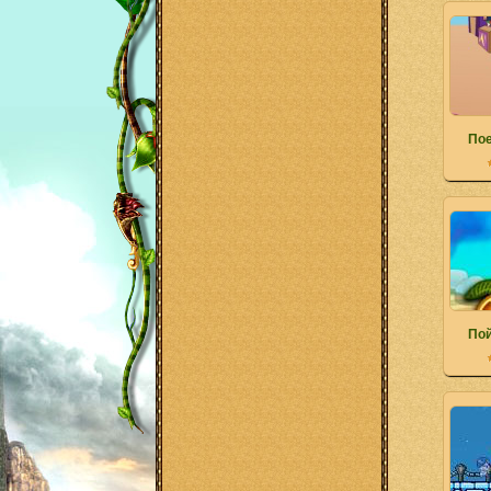
Пое
По