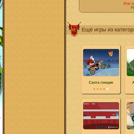
Или з
Р
Ещё игры из катего
Санта гонщик