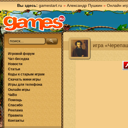
Вы здесь:
gamestart.ru
»
Александр Пушкин
»
Онлайн иг
игра «Черепа
Игровой форум
Чат-беседка
Новости
Статьи
Коды к старым играм
Скачать мини игры
Игры для телефона
Онлайн игры
ЧаВо
Помощь
Спасибо
Реклама
Правила
Контакты