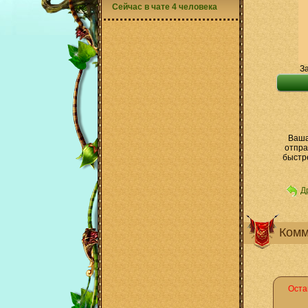
Сейчас в чате 4 человека
За
Ваша
отпра
быстр
Д
Комм
Оста