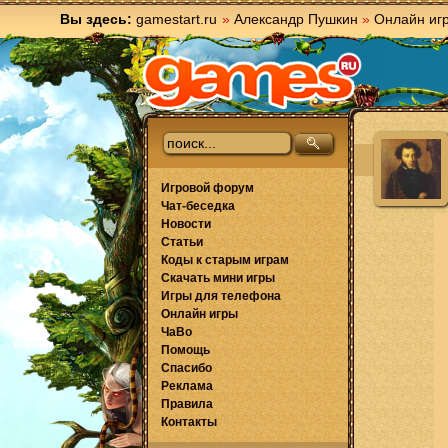
Вы здесь:
gamestart.ru
»
Александр Пушкин
»
Онлайн иг
Игровой форум
Чат-беседка
Новости
Статьи
Коды к старым играм
Скачать мини игры
Игры для телефона
Онлайн игры
ЧаВо
Помощь
Спасибо
Реклама
Правила
Контакты