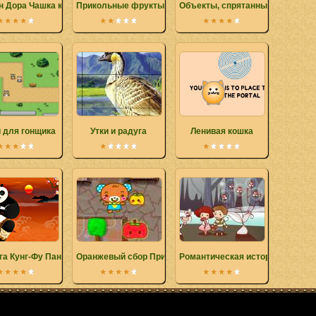
н Дора Чашка кофе
Прикольные фрукты
Объекты, спрятанные на ферме
 для гонщика
Утки и радуга
Ленивая кошка
га Кунг-Фу Панда
Оранжевый сбор Приключения
Романтическая история