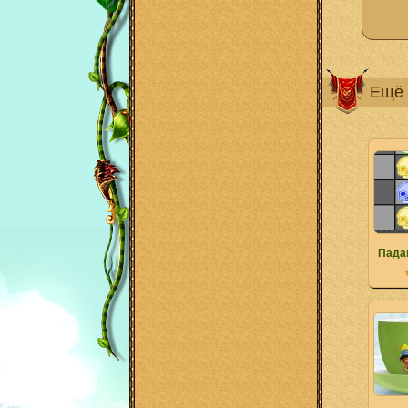
Ещё 
Пада