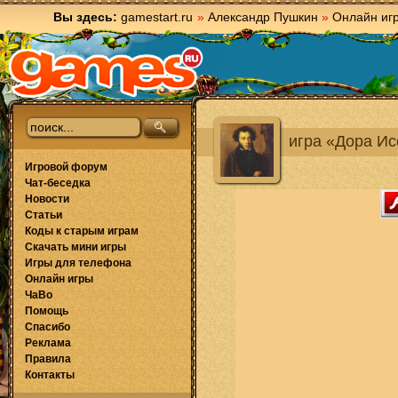
Вы здесь:
gamestart.ru
»
Александр Пушкин
»
Онлайн иг
игра «Дора И
Игровой форум
Чат-беседка
Новости
Статьи
Коды к старым играм
Скачать мини игры
Игры для телефона
Онлайн игры
ЧаВо
Помощь
Спасибо
Реклама
Правила
Контакты