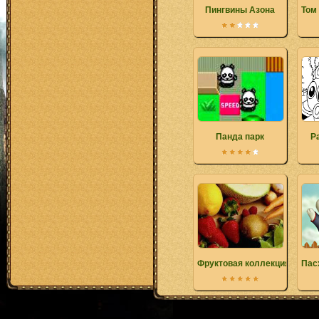
Пингвины Азона
Том
Панда парк
Р
Фруктовая коллекция
Пас