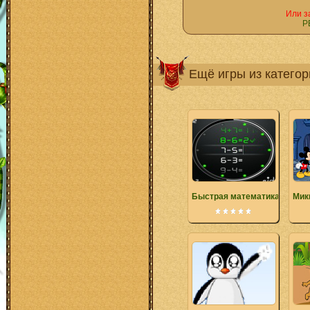
Или з
Р
Ещё игры из катего
Быстрая математика
Мик