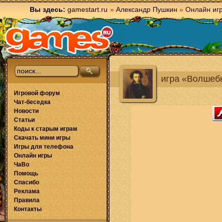
Вы здесь:
gamestart.ru
»
Александр Пушкин
»
Онлайн иг
игра «Волшеб
Игровой форум
Чат-беседка
Новости
Статьи
Коды к старым играм
Скачать мини игры
Игры для телефона
Онлайн игры
ЧаВо
Помощь
Спасибо
Реклама
Правила
Контакты